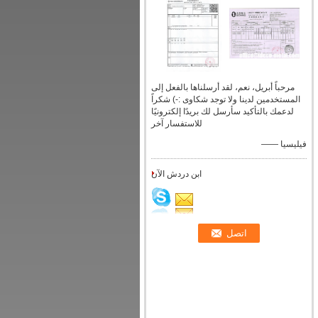
مرحباً أبريل، نعم، لقد أرسلناها بالفعل إلى
المستخدمين لدينا ولا توجد شكاوى :-) شكراً
لدعمك بالتأكيد سأرسل لك بريدًا إلكترونيًا
للاستفسار آخر
—— فيليسيا
ابن دردش الآن