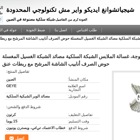
ال
شيجياتشوانغ ايديكو واير مش تكنولوجي المحدودة
طل
شبكة سلكية مصنوعة في الصين
الجودة تُرى من التفاصيل-
طلب اقتباس
اتصل بنا
ضبط الجودة
جولة في ال
الشبكة السلكية مصائد الشبكة الغسيل المغسلة حوض الصرف أنابيب الشاشة المرشح مع ربط
وجة، غسالة الملابس الشبكة السلكية مصائد الشبكة الغسيل المغسلة
حوض الصرف أنابيب الشاشة المرشح مع ربطات عنق
تفاصيل المنتج:
مكان المنشأ:
الصين
اسم العلامة
GEYE
التجارية:
رقم الموديل:
مصائد الوبر الشبكية السلكية
شروط الدفع والشحن:
تفاصيل التغليف:
كرتون
وقت التسليم:
15 يوما
شروط الدفع:
خطاب الاعتماد، تي/تي، ويسترن يونيون
اتصل