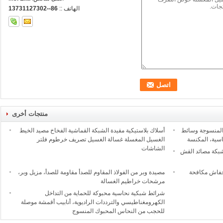
الهاتف ::
86--13731127302
منتجات أخرى
المنسوجة وسائط
أسلاك بلاستيكية مقيدة الشبكة القماشية الفخاخ مصيد الخيط
اسية، المكنسة
الغسيل المغسلة غسالة الغسيل تصريف خرطوم فلتر
الشاشات
لشبكة مصائد القش
خفاش مكافحة
مصيدة وبر من الفولاذ المقاوم للصدأ مقاومة للصدأ، مزيل وبر،
مرشحات خراطيم الغسالة
شرائط شبكية نحاسية محبوكة للحماية من التداخل
الكهرومغناطيسي والترددات الراديوية، أنابيب أقمشة موصلة
للحجب من النحاس المحبوك المنسوج