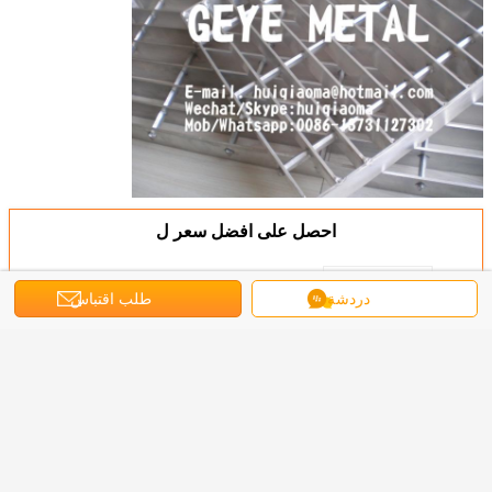
احصل على افضل سعر ل
دردشة
طلب اقتباس
ألواح شبكية مستطيلة من الألومنيوم
المؤكسد المقفل بالكبس، ملساء
للأرضيات والمنصات
استمر
شباك القضبان من الألومنيوم
أكثر