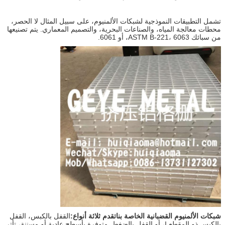
تشمل التطبيقات النموذجية لشبكات الألمنيوم، على سبيل المثال لا الحصر،
محطات معالجة المياه، والصناعات البحرية، والتصميم المعماري. يتم تصنيعها
من سبائك ASTM B-221، 6063، أو 6061.
شبكات الألمنيوم القضبانية الخاصة بنا
تقدم ثلاثة أنواع:
القفل بالكبس، القفل
بالكبس ذو المقطع I، أو القفل بالضغط. متوفرة بأسطح عادية أو مسننة، تأتي