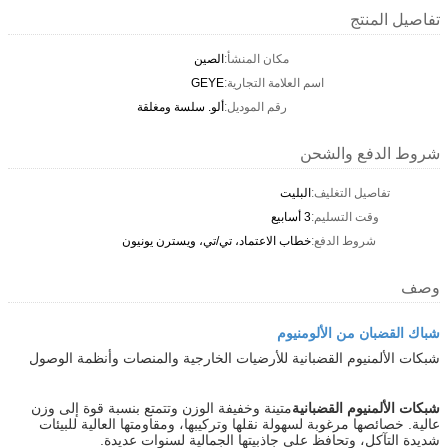
تفاصيل المنتج
مكان المنشأ:
الصين
اسم العلامة التجارية:
GEYE
رقم الموديل:
ألو. سلسة ومغلقة
شروط الدفع والشحن
تفاصيل التغليف:
البليت
وقت التسليم:
3 أسابيع
شروط الدفع:
خطاب الاعتماد، تي/تي، ويسترن يونيون
وصف
شباك القضبان من الألومنيوم
شبكات الألمنيوم القضبانية للأرضيات الخارجية والمنصات وأنظمة الوصول
شبكات الألمنيوم القضبانية
متينة وخفيفة الوزن وتتمتع بنسبة قوة إلى وزن
عالية. خصائصها مرغوبة لسهولة نقلها وتركيبها، ومقاومتها العالية للبيئات
شديدة التآكل، وتحافظ على جاذبيتها الجمالية لسنوات عديدة.