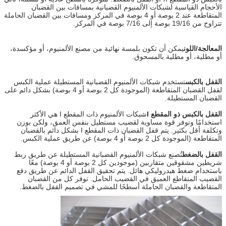
الأحجام القياسية لشبكات الألمنيوم القضبانية بمسافات بين القضبان
المتقاطعة عند 2 بوصة أو 4 بوصة في المركز ومسافات بين القضبان الحاملة
تتراوح من 19/16 بوصة إلى 7/16 بوصة في المركز.
المعالجة/اللون
يمكن أن تكون بلمسة نهائية من مصنع الألمنيوم، أو مؤكسدة،
أو مطلية، أو مطلية بالمسحوق.
القفل بالكبس
تستخدم شبكات الألمنيوم القضبانية المستطيلة عملية الكبس
لقفل القضبان المتقاطعة (الموجودة كل 2 بوصة أو 4 بوصة) بشكل دائم على
القضبان المستطيلة.
القفل بالكبس ذو المقطع I
شبكات الألمنيوم ذات المقطع I هي الأكثر
استخدامًا وتوفر قوة مساوية لقضيب مستطيل بنفس العمق، ولكن بوزن
وتكلفة أقل بكثير. يتم قفل القضبان ذات المقطع I بشكل دائم بالقضبان
المتقاطعة (الموجودة كل 2 بوصة أو 4 بوصة) عن طريق عملية الكبس.
القفل بالضغط
تُصنع شبكات الألمنيوم القضبانية المستطيلة عن طريق ربط
شريطين مشقوقين متقاربين (موجودين كل 2 بوصة أو 4 بوصة) معًا
باستخدام ضغط هيدروليكي هائل. يتم تحقيق القفل الدائم عن طريق دفع
القضيب المتقاطع العميق في القضيب الحامل. توفر كل من القضبان
المتقاطعة والقضبان الحاملة أسطحًا للمشي في تصميم القفل بالضغط.